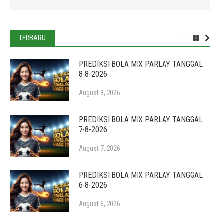
TERBARU
PREDIKSI BOLA MIX PARLAY TANGGAL
8-8-2026
August 8, 2026
PREDIKSI BOLA MIX PARLAY TANGGAL
7-8-2026
August 7, 2026
PREDIKSI BOLA MIX PARLAY TANGGAL
6-8-2026
August 6, 2026