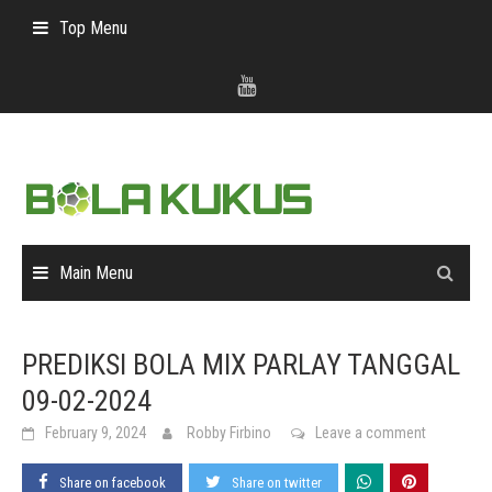
Skip
Top Menu
to
content
Main Menu
PREDIKSI BOLA MIX PARLAY TANGGAL
09-02-2024
February 9, 2024
Robby Firbino
Leave a comment
Share on facebook
Share on twitter