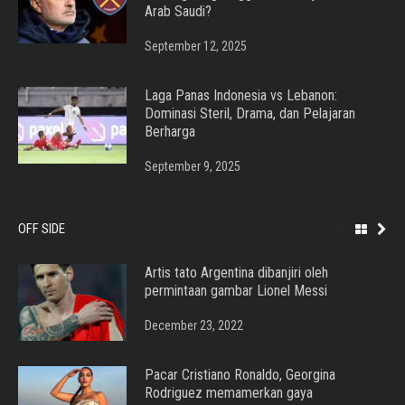
Arab Saudi?
September 12, 2025
Laga Panas Indonesia vs Lebanon:
Dominasi Steril, Drama, dan Pelajaran
Berharga
September 9, 2025
OFF SIDE
Artis tato Argentina dibanjiri oleh
permintaan gambar Lionel Messi
December 23, 2022
Pacar Cristiano Ronaldo, Georgina
Rodriguez memamerkan gaya