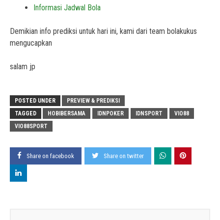
Informasi Jadwal Bola
Demikian info prediksi untuk hari ini, kami dari team bolakukus
mengucapkan
salam jp
POSTED UNDER
PREVIEW & PREDIKSI
TAGGED
HOBIBERSAMA
IDNPOKER
IDNSPORT
VIO88
VIO88SPORT
Share on facebook
Share on twitter