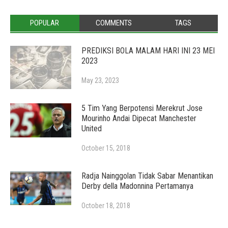
POPULAR
COMMENTS
TAGS
PREDIKSI BOLA MALAM HARI INI 23 MEI
2023
May 23, 2023
5 Tim Yang Berpotensi Merekrut Jose
Mourinho Andai Dipecat Manchester
United
October 15, 2018
Radja Nainggolan Tidak Sabar Menantikan
Derby della Madonnina Pertamanya
October 18, 2018