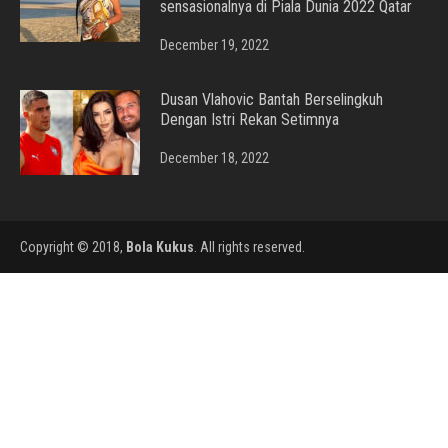
sensasionalnya di Piala Dunia 2022 Qatar
December 19, 2022
Dusan Vlahovic Bantah Berselingkuh
Dengan Istri Rekan Setimnya
December 18, 2022
Copyright © 2018,
Bola Kukus
. All rights reserved.