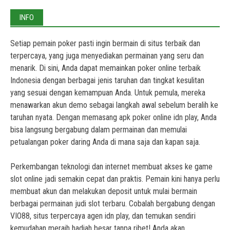
INFO
Setiap pemain poker pasti ingin bermain di situs terbaik dan
terpercaya, yang juga menyediakan permainan yang seru dan
menarik. Di sini, Anda dapat memainkan
poker online terbaik
Indonesia
dengan berbagai jenis taruhan dan tingkat kesulitan
yang sesuai dengan kemampuan Anda. Untuk pemula, mereka
menawarkan akun demo sebagai langkah awal sebelum beralih ke
taruhan nyata. Dengan memasang
apk poker online idn play
, Anda
bisa langsung bergabung dalam permainan dan memulai
petualangan poker daring Anda di mana saja dan kapan saja.
Perkembangan teknologi dan internet membuat akses ke game
slot online jadi semakin cepat dan praktis. Pemain kini hanya perlu
membuat akun dan melakukan deposit untuk mulai bermain
berbagai
permainan judi slot terbaru
. Cobalah bergabung dengan
VIO88
, situs terpercaya agen idn play, dan temukan sendiri
kemudahan meraih hadiah besar tanpa ribet! Anda akan