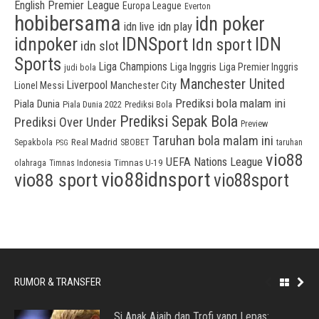
English Premier League
Europa League
Everton
hobibersama
idn poker
idn play
idn live
idnpoker
IDNSport
IDN
Idn sport
idn slot
Sports
Liga Champions
Liga Inggris
Liga Premier Inggris
judi bola
Manchester United
Liverpool
Lionel Messi
Manchester City
Prediksi bola malam ini
Piala Dunia
Piala Dunia 2022
Prediksi Bola
Prediksi Sepak Bola
Prediksi Over Under
Preview
Taruhan bola malam ini
Sepakbola
Real Madrid
taruhan
SBOBET
PSG
vio88
UEFA Nations League
olahraga
Timnas U-19
Timnas Indonesia
vio88idnsport
vio88 sport
vio88sport
RUMOR & TRANSFER
Si Anak Ajaib dan Trofi yang Lepas: